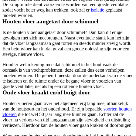
De kruipruimte dient voorzien te worden van een goede ventilatie
zodat vocht beter weg kan trekken, ook zal er
isolatie
geplaatst
moeten worden.
Houten vloer aangetast door schimmel
Is de houten vloer aangetast door schimmel? Dan kan dit enige
gevolgen met zich meebrengen. Naast eventuele stank kan het zijn
dat de vloer langzaamaan gaat rotten en steeds minder stevig wordt.
Een betonvloer kan in dat geval een goede oplossing zijn voor een
stevige, nieuwe vloer.
Houd er wel rekening mee dat schimmel in het hout vaak de
oorzaak is van vochtproblemen, deze zullen dus eerst verholpen
moeten worden. Dit gebeurt meestal door de onderkant van de vloer
te isoleren en de ruimte onder de begane vloer te voorzien van
goede ventilatie, net als bij een rottende houten vloer.
Oude vloer kraakt en/of buigt door
Houten vloeren gaan over het algemeen erg lang mee, afhankelijk
van de houtsoort en het onderhoud. Er zijn bepaalde
soorten houten
vloeren
die tot wel 50 jaar lang mee kunnen gaan. Echter zal de
vloer na verloop van tijd langzaamaan zijn stevigheid en uitstraling
verliezen. Hierdoor kan de houten vloer gaan kraken of doorbuigen.
Wanneer een houten vloer gaat doorbuigen is het hoogtijd voor een