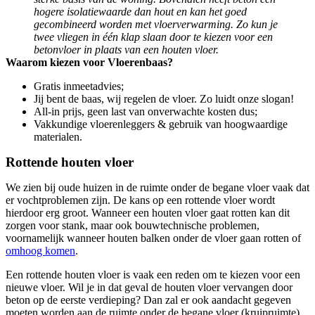
hogere isolatiewaarde dan hout en kan het goed
gecombineerd worden met vloerverwarming. Zo kun je
twee vliegen in één klap slaan door te kiezen voor een
betonvloer in plaats van een houten vloer.
Waarom kiezen voor Vloerenbaas?
Gratis inmeetadvies;
Jij bent de baas, wij regelen de vloer. Zo luidt onze slogan!
All-in prijs, geen last van onverwachte kosten dus;
Vakkundige vloerenleggers & gebruik van hoogwaardige
materialen.
Rottende houten vloer
We zien bij oude huizen in de ruimte onder de begane vloer vaak dat
er vochtproblemen zijn. De kans op een rottende vloer wordt
hierdoor erg groot. Wanneer een houten vloer gaat rotten kan dit
zorgen voor stank, maar ook bouwtechnische problemen,
voornamelijk wanneer houten balken onder de vloer gaan rotten of
omhoog komen
.
Een rottende houten vloer is vaak een reden om te kiezen voor een
nieuwe vloer. Wil je in dat geval de houten vloer vervangen door
beton op de eerste verdieping? Dan zal er ook aandacht gegeven
moeten worden aan de ruimte onder de begane vloer (kruipruimte).