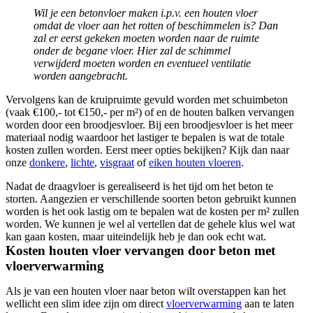
Wil je een betonvloer maken i.p.v. een houten vloer
omdat de vloer aan het rotten of beschimmelen is? Dan
zal er eerst gekeken moeten worden naar de ruimte
onder de begane vloer. Hier zal de schimmel
verwijderd moeten worden en eventueel ventilatie
worden aangebracht.
Vervolgens kan de kruipruimte gevuld worden met schuimbeton
(vaak €100,- tot €150,- per m²) of en de houten balken vervangen
worden door een broodjesvloer. Bij een broodjesvloer is het meer
materiaal nodig waardoor het lastiger te bepalen is wat de totale
kosten zullen worden. Eerst meer opties bekijken? Kijk dan naar
onze
donkere
,
lichte
,
visgraat
of
eiken houten vloeren
.
Nadat de draagvloer is gerealiseerd is het tijd om het beton te
storten. Aangezien er verschillende soorten beton gebruikt kunnen
worden is het ook lastig om te bepalen wat de kosten per m² zullen
worden. We kunnen je wel al vertellen dat de gehele klus wel wat
kan gaan kosten, maar uiteindelijk heb je dan ook echt wat.
Kosten houten vloer vervangen door beton met
vloerverwarming
Als je van een houten vloer naar beton wilt overstappen kan het
wellicht een slim idee zijn om direct
vloerverwarming
aan te laten