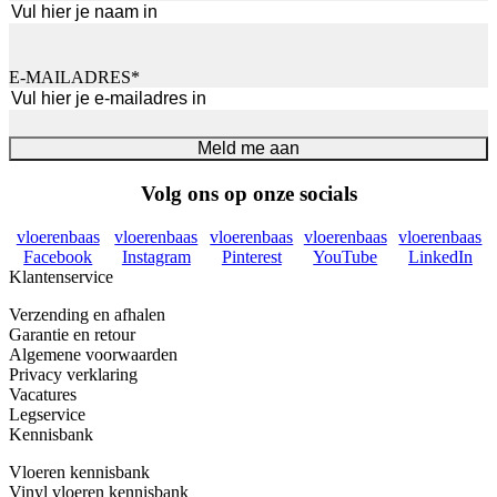
Voornaam
E-MAILADRES
*
Meld me aan
Volg ons op onze socials
vloerenbaas
vloerenbaas
vloerenbaas
vloerenbaas
vloerenbaas
Facebook
Instagram
Pinterest
YouTube
LinkedIn
Klantenservice
Verzending en afhalen
Garantie en retour
Algemene voorwaarden
Privacy verklaring
Vacatures
Legservice
Kennisbank
Vloeren kennisbank
Vinyl vloeren kennisbank