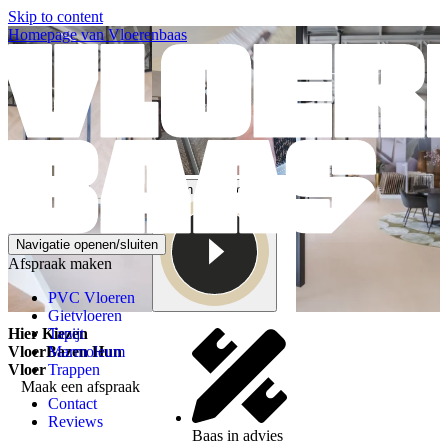
Skip to content
Homepage van Vloerenbaas
Open video modal
Navigatie openen/sluiten
Afspraak maken
PVC Vloeren
Gietvloeren
Hier Kiezen
Tapijt
VloerBazen Hun
Marmoleum
Vloer
Trappen
Maak een afspraak
Contact
Reviews
Baas in advies