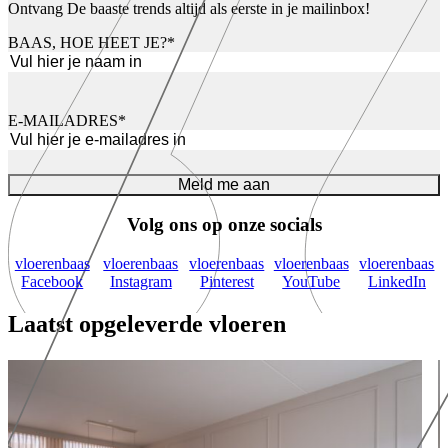
Ontvang De baaste trends altijd als eerste in je mailinbox!
BAAS, HOE HEET JE?
*
Voornaam
E-MAILADRES
*
Meld me aan
Volg ons op onze socials
vloerenbaas
vloerenbaas
vloerenbaas
vloerenbaas
vloerenbaas
Facebook
Instagram
Pinterest
YouTube
LinkedIn
Laatst opgeleverde vloeren