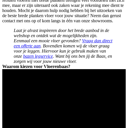
Houten vloeren met brede planken brengen veel voordelen met zich
mee, maar er zijn uiteraard ook zaken waar je rekening mee dient te
houden. Mocht je daarom hulp nodig hebben bij het uitzoeken van
de beste brede planken vloer voor jouw situatie? Neem dan gerust
contact met ons op of kom langs in één van onze showrooms.
Laat je alvast inspireren door het brede aanbod in de
webshop en ontdek wat de mogelijkheden zijn.
Eenmaal een mooie vloer gevonden?
Vraag dan direct
een offerte aan
. Bovendien komen wij de vloer graag
voor je leggen. Hiervoor kun je gebruik maken van
onze
bazen legservice
. Want bij ons ben jij de Baas, en
zorgen wij voor jouw nieuwe vloer.
Waarom kiezen voor Vloerenbaas?