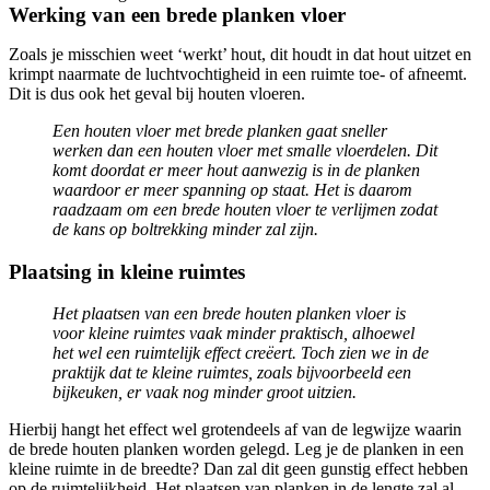
Werking van een brede planken vloer
Zoals je misschien weet ‘werkt’ hout, dit houdt in dat hout uitzet en
krimpt naarmate de luchtvochtigheid in een ruimte toe- of afneemt.
Dit is dus ook het geval bij houten vloeren.
Een houten vloer met brede planken gaat sneller
werken dan een houten vloer met smalle vloerdelen. Dit
komt doordat er meer hout aanwezig is in de planken
waardoor er meer spanning op staat. Het is daarom
raadzaam om een brede houten vloer te verlijmen zodat
de kans op boltrekking minder zal zijn.
Plaatsing in kleine ruimtes
Het plaatsen van een brede houten planken vloer is
voor kleine ruimtes vaak minder praktisch, alhoewel
het wel een ruimtelijk effect creëert. Toch zien we in de
praktijk dat te kleine ruimtes, zoals bijvoorbeeld een
bijkeuken, er vaak nog minder groot uitzien.
Hierbij hangt het effect wel grotendeels af van de legwijze waarin
de brede houten planken worden gelegd. Leg je de planken in een
kleine ruimte in de breedte? Dan zal dit geen gunstig effect hebben
op de ruimtelijkheid. Het plaatsen van planken in de lengte zal al