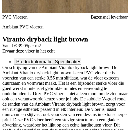
Voeg toe of verwijder Viranto dryback light brown uit je favorieten
PVC Vloeren
Bazensnel leverbaar
Ambiant PVC vloeren
Viranto dryback light brown
Vanaf € 39.95
per m2
Ervaar deze vloer in het echt
Productinformatie
Specificaties
Omschrijving van de Ambiant Viranto dryback light brown De
Ambiant Viranto dryback light brown is een PVC vloer die is
voorzien van een sterke 0,55 mm slijtlaag, wat de vloer extreem
duurzaam en vormvast maakt. Het is een bijzonder sterke vloer die
goed werkt in intensief gebruikte ruimtes en eenvoudig te
onderhouden is. Deze PVC vloer is niet alleen mooi om te zien maar
ook een verantwoorde keuze voor je huis. De subtiele V-groef rond
de randen van de Ambiant Viranto dryback light brown, zorgt voor
een rustige esthetiek passend in elk interieur. De vloer is, naast
duurzaam en slijtvast, ook voorzien van een dessins in extra scherpe
print. Deze PVC vloer heeft een stevige structuur en een gladde
afwerking, waardoor het lijkt op een echte hardhouten vloer. Dit