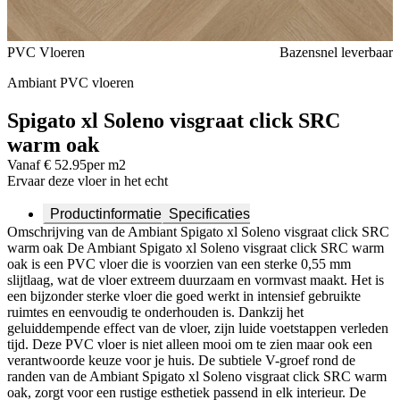
Voeg toe of verwijder Spigato xl Soleno visgraat click SRC warm
PVC Vloeren
Bazensnel leverbaar
oak uit je favorieten
Ambiant PVC vloeren
Spigato xl Soleno visgraat click SRC
warm oak
Vanaf € 52.95
per m2
Ervaar deze vloer in het echt
Productinformatie
Specificaties
Omschrijving van de Ambiant Spigato xl Soleno visgraat click SRC
warm oak De Ambiant Spigato xl Soleno visgraat click SRC warm
oak is een PVC vloer die is voorzien van een sterke 0,55 mm
slijtlaag, wat de vloer extreem duurzaam en vormvast maakt. Het is
een bijzonder sterke vloer die goed werkt in intensief gebruikte
ruimtes en eenvoudig te onderhouden is. Dankzij het
geluiddempende effect van de vloer, zijn luide voetstappen verleden
tijd. Deze PVC vloer is niet alleen mooi om te zien maar ook een
verantwoorde keuze voor je huis. De subtiele V-groef rond de
randen van de Ambiant Spigato xl Soleno visgraat click SRC warm
oak, zorgt voor een rustige esthetiek passend in elk interieur. De