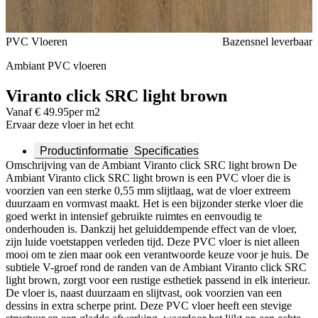
Voeg toe of verwijder Viranto click SRC light brown uit je
PVC Vloeren
Bazensnel leverbaar
favorieten
Ambiant PVC vloeren
Viranto click SRC light brown
Vanaf € 49.95
per m2
Ervaar deze vloer in het echt
Productinformatie
Specificaties
Omschrijving van de Ambiant Viranto click SRC light brown De
Ambiant Viranto click SRC light brown is een PVC vloer die is
voorzien van een sterke 0,55 mm slijtlaag, wat de vloer extreem
duurzaam en vormvast maakt. Het is een bijzonder sterke vloer die
goed werkt in intensief gebruikte ruimtes en eenvoudig te
onderhouden is. Dankzij het geluiddempende effect van de vloer,
zijn luide voetstappen verleden tijd. Deze PVC vloer is niet alleen
mooi om te zien maar ook een verantwoorde keuze voor je huis. De
subtiele V-groef rond de randen van de Ambiant Viranto click SRC
light brown, zorgt voor een rustige esthetiek passend in elk interieur.
De vloer is, naast duurzaam en slijtvast, ook voorzien van een
dessins in extra scherpe print. Deze PVC vloer heeft een stevige