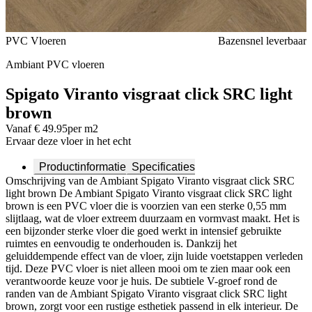
Voeg toe of verwijder Spigato Viranto visgraat click SRC light
PVC Vloeren
Bazensnel leverbaar
brown uit je favorieten
Ambiant PVC vloeren
Spigato Viranto visgraat click SRC light
brown
Vanaf € 49.95
per m2
Ervaar deze vloer in het echt
Productinformatie
Specificaties
Omschrijving van de Ambiant Spigato Viranto visgraat click SRC
light brown De Ambiant Spigato Viranto visgraat click SRC light
brown is een PVC vloer die is voorzien van een sterke 0,55 mm
slijtlaag, wat de vloer extreem duurzaam en vormvast maakt. Het is
een bijzonder sterke vloer die goed werkt in intensief gebruikte
ruimtes en eenvoudig te onderhouden is. Dankzij het
geluiddempende effect van de vloer, zijn luide voetstappen verleden
tijd. Deze PVC vloer is niet alleen mooi om te zien maar ook een
verantwoorde keuze voor je huis. De subtiele V-groef rond de
randen van de Ambiant Spigato Viranto visgraat click SRC light
brown, zorgt voor een rustige esthetiek passend in elk interieur. De