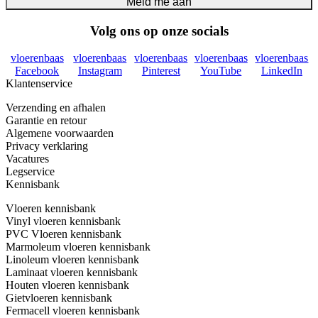
Meld me aan
Volg ons op onze socials
vloerenbaas
vloerenbaas
vloerenbaas
vloerenbaas
vloerenbaas
Facebook
Instagram
Pinterest
YouTube
LinkedIn
Klantenservice
Verzending en afhalen
Garantie en retour
Algemene voorwaarden
Privacy verklaring
Vacatures
Legservice
Kennisbank
Vloeren kennisbank
Vinyl vloeren kennisbank
PVC Vloeren kennisbank
Marmoleum vloeren kennisbank
Linoleum vloeren kennisbank
Laminaat vloeren kennisbank
Houten vloeren kennisbank
Gietvloeren kennisbank
Fermacell vloeren kennisbank