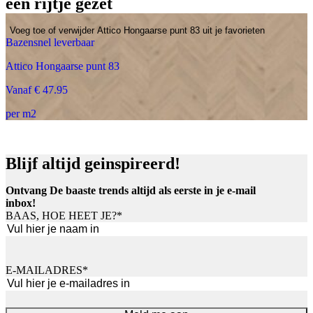
een rijtje gezet
Voeg toe of verwijder Attico Hongaarse punt 83 uit je favorieten
Bazensnel leverbaar
Attico Hongaarse punt 83
Vanaf € 47.95
per m2
Blijf altijd geinspireerd!
Ontvang De baaste trends altijd als eerste in je e-mail
inbox!
BAAS, HOE HEET JE?
*
Voornaam
E-MAILADRES
*