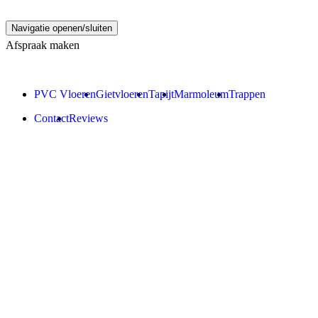
Navigatie openen/sluiten
Afspraak maken
PVC Vloeren
Gietvloeren
Tapijt
Marmoleum
Trappen
Contact
Reviews