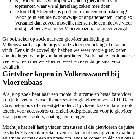
Bij Vloerenbaas verkopen we alleen gietvloeren van
topmerken waar we al jarenlang zaken mee doen.
Je kunt bij Vloerenbaas profiteren van een groepskorting!
Woon je in een nieuwbouwwijk of appartementen- complex?
Verzamel dan zoveel mogelijk mensen die een nieuwe vloer
nodig hebben. Hoe meer Vloerenbazen, hoe meer vreugd!
Ga ook zeker op zoek naar een gietvloer aanbieding in
Valkenswaard als je de prijs van de vloer een belangrijke factor
vindt. Eens in de zoveel tijd hebben we weer mooie gietvloeren
aanbiedingen waar je van kunt profiteren. Zo betaal je nooit meer te
veel voor een nieuwe vloer en weet je zeker dat je kiest voor
kwaliteit.
Gietvloer kopen in Valkenswaard bij
Vloerenbaas
Als je op zoek bent naar een mooie, duurzame en betaalbare vloer
kun je kiezen uit verschillende soorten gietvloeren, zoals PU, Beton
Cire, betonlook of cementgebonden. Bij vloerenbaas.nl kun je ook
terecht voor accessoires en onderhoudsproducten voor je gietvloer,
zoals primers, sealers, coatings en reinigers.
Mocht je het zelf lastig vinden om tussen al die gietvloeren de juiste
te vinden? Neem dan zeker even contact met ons op voor extra hulp
en advies of maak een afspraak om langs te komen in één van onze