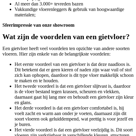
Al meer dan 3.000+ tevreden bazen
Vakkundige vloerenleggers & gebruik van hoogwaardige
materialen;
Sfeerimpressie van onze showroom
Wat zijn de voordelen van een gietvloer?
Een gietvloer heeft veel voordelen ten opzichte van andere soorten
vloeren. Hier zijn enkele van de belangrijkste voordelen:
Het eerste voordeel van een gietvloer is dat deze naadloos is.
Dit betekent dat er geen kieren of naden zijn waar vuil of stof
zich kan ophopen, daardoor is dit type vloer makkelijk schoon
te maken en te houden.
Het tweede voordeel is dat een gietvloer slijtvast is, daardoor
is de vloer bestand tegen krassen, scheuren en vlekken,
daarnaast gaat hij lang mee en behoudt een gietvloer zijn kleur
en glans.
Het derde voordeel is dat een gietvloer comfortabel is, hij
voelt zacht en warm aan onder je voeten, daarnaast zijn dit
soort vloeren ook geluiddempend, wat prettig is voor jezelf en
je buren.
Het vierde voordeel is dat een gietvloer veelzijdig is. Dit soort
vloeren zijn verkrijgbaar in verschillende kleuren, structuren