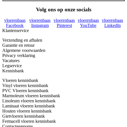
Volg ons op onze socials
vloerenbaas
vloerenbaas
vloerenbaas
vloerenbaas
vloerenbaas
Facebook
Instagram
Pinterest
YouTube
LinkedIn
Klantenservice
Verzending en afhalen
Garantie en retour
Algemene voorwaarden
Privacy verklaring
Vacatures
Legservice
Kennisbank
Vloeren kennisbank
Vinyl vloeren kennisbank
PVC Vloeren kennisbank
Marmoleum vloeren kennisbank
Linoleum vloeren kennisbank
Laminaat vloeren kennisbank
Houten vloeren kennisbank
Gietvloeren kennisbank
Fermacell vloeren kennisbank
Contactgegevens