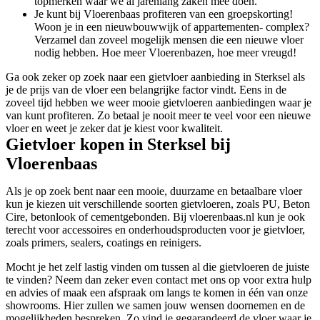
topmerken waar we al jarenlang zaken mee doen.
Je kunt bij Vloerenbaas profiteren van een groepskorting!
Woon je in een nieuwbouwwijk of appartementen- complex?
Verzamel dan zoveel mogelijk mensen die een nieuwe vloer
nodig hebben. Hoe meer Vloerenbazen, hoe meer vreugd!
Ga ook zeker op zoek naar een gietvloer aanbieding in Sterksel als
je de prijs van de vloer een belangrijke factor vindt. Eens in de
zoveel tijd hebben we weer mooie gietvloeren aanbiedingen waar je
van kunt profiteren. Zo betaal je nooit meer te veel voor een nieuwe
vloer en weet je zeker dat je kiest voor kwaliteit.
Gietvloer kopen in Sterksel bij
Vloerenbaas
Als je op zoek bent naar een mooie, duurzame en betaalbare vloer
kun je kiezen uit verschillende soorten gietvloeren, zoals PU, Beton
Cire, betonlook of cementgebonden. Bij vloerenbaas.nl kun je ook
terecht voor accessoires en onderhoudsproducten voor je gietvloer,
zoals primers, sealers, coatings en reinigers.
Mocht je het zelf lastig vinden om tussen al die gietvloeren de juiste
te vinden? Neem dan zeker even contact met ons op voor extra hulp
en advies of maak een afspraak om langs te komen in één van onze
showrooms. Hier zullen we samen jouw wensen doornemen en de
mogelijkheden bespreken. Zo vind je gegarandeerd de vloer waar je