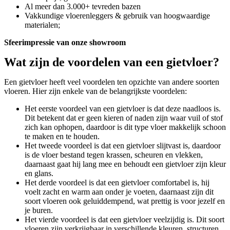
Al meer dan 3.000+ tevreden bazen
Vakkundige vloerenleggers & gebruik van hoogwaardige
materialen;
Sfeerimpressie van onze showroom
Wat zijn de voordelen van een gietvloer?
Een gietvloer heeft veel voordelen ten opzichte van andere soorten
vloeren. Hier zijn enkele van de belangrijkste voordelen:
Het eerste voordeel van een gietvloer is dat deze naadloos is.
Dit betekent dat er geen kieren of naden zijn waar vuil of stof
zich kan ophopen, daardoor is dit type vloer makkelijk schoon
te maken en te houden.
Het tweede voordeel is dat een gietvloer slijtvast is, daardoor
is de vloer bestand tegen krassen, scheuren en vlekken,
daarnaast gaat hij lang mee en behoudt een gietvloer zijn kleur
en glans.
Het derde voordeel is dat een gietvloer comfortabel is, hij
voelt zacht en warm aan onder je voeten, daarnaast zijn dit
soort vloeren ook geluiddempend, wat prettig is voor jezelf en
je buren.
Het vierde voordeel is dat een gietvloer veelzijdig is. Dit soort
vloeren zijn verkrijgbaar in verschillende kleuren, structuren