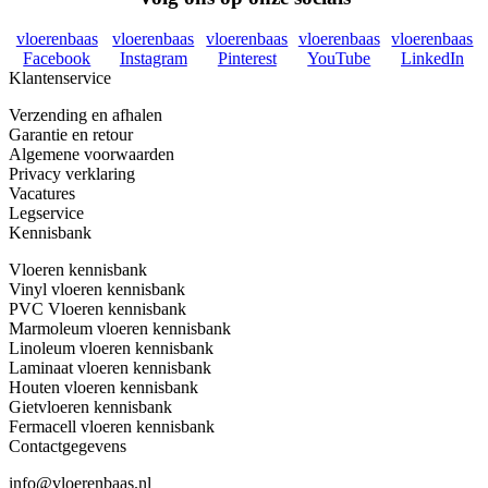
vloerenbaas
vloerenbaas
vloerenbaas
vloerenbaas
vloerenbaas
Facebook
Instagram
Pinterest
YouTube
LinkedIn
Klantenservice
Verzending en afhalen
Garantie en retour
Algemene voorwaarden
Privacy verklaring
Vacatures
Legservice
Kennisbank
Vloeren kennisbank
Vinyl vloeren kennisbank
PVC Vloeren kennisbank
Marmoleum vloeren kennisbank
Linoleum vloeren kennisbank
Laminaat vloeren kennisbank
Houten vloeren kennisbank
Gietvloeren kennisbank
Fermacell vloeren kennisbank
Contactgegevens
info@vloerenbaas.nl