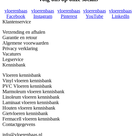
vloerenbaas
vloerenbaas
vloerenbaas
vloerenbaas
vloerenbaas
Facebook
Instagram
Pinterest
YouTube
LinkedIn
Klantenservice
Verzending en afhalen
Garantie en retour
Algemene voorwaarden
Privacy verklaring
Vacatures
Legservice
Kennisbank
Vloeren kennisbank
Vinyl vloeren kennisbank
PVC Vloeren kennisbank
Marmoleum vloeren kennisbank
Linoleum vloeren kennisbank
Laminaat vloeren kennisbank
Houten vloeren kennisbank
Gietvloeren kennisbank
Fermacell vloeren kennisbank
Contactgegevens
info@vloerenbaas.nl