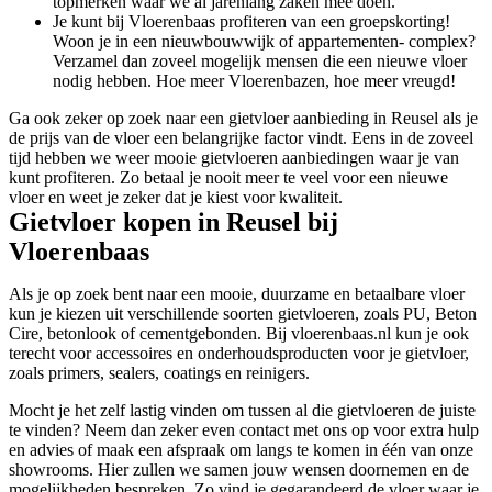
topmerken waar we al jarenlang zaken mee doen.
Je kunt bij Vloerenbaas profiteren van een groepskorting!
Woon je in een nieuwbouwwijk of appartementen- complex?
Verzamel dan zoveel mogelijk mensen die een nieuwe vloer
nodig hebben. Hoe meer Vloerenbazen, hoe meer vreugd!
Ga ook zeker op zoek naar een gietvloer aanbieding in Reusel als je
de prijs van de vloer een belangrijke factor vindt. Eens in de zoveel
tijd hebben we weer mooie gietvloeren aanbiedingen waar je van
kunt profiteren. Zo betaal je nooit meer te veel voor een nieuwe
vloer en weet je zeker dat je kiest voor kwaliteit.
Gietvloer kopen in Reusel bij
Vloerenbaas
Als je op zoek bent naar een mooie, duurzame en betaalbare vloer
kun je kiezen uit verschillende soorten gietvloeren, zoals PU, Beton
Cire, betonlook of cementgebonden. Bij vloerenbaas.nl kun je ook
terecht voor accessoires en onderhoudsproducten voor je gietvloer,
zoals primers, sealers, coatings en reinigers.
Mocht je het zelf lastig vinden om tussen al die gietvloeren de juiste
te vinden? Neem dan zeker even contact met ons op voor extra hulp
en advies of maak een afspraak om langs te komen in één van onze
showrooms. Hier zullen we samen jouw wensen doornemen en de
mogelijkheden bespreken. Zo vind je gegarandeerd de vloer waar je