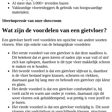
Al meer dan 3.000+ tevreden bazen
Vakkundige vloerenleggers & gebruik van hoogwaardige
materialen;
Sfeerimpressie van onze showroom
Wat zijn de voordelen van een gietvloer?
Een gietvloer heeft veel voordelen ten opzichte van andere soorten
vloeren. Hier zijn enkele van de belangrijkste voordelen:
Het eerste voordeel van een gietvloer is dat deze naadloos is.
Dit betekent dat er geen kieren of naden zijn waar vuil of stof
zich kan ophopen, daardoor is dit type vloer makkelijk schoon
te maken en te houden.
Het tweede voordeel is dat een gietvloer slijtvast is, daardoor
is de vloer bestand tegen krassen, scheuren en vlekken,
daarnaast gaat hij lang mee en behoudt een gietvloer zijn kleur
en glans.
Het derde voordeel is dat een gietvloer comfortabel is, hij
voelt zacht en warm aan onder je voeten, daarnaast zijn dit
soort vloeren ook geluiddempend, wat prettig is voor jezelf en
je buren.
Het vierde voordeel is dat een gietvloer veelzijdig is. Dit soort
vloeren zijn verkrijgbaar in verschillende kleuren, structuren