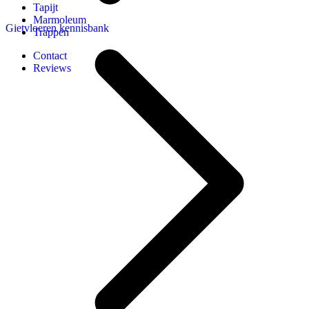
Tapijt
Marmoleum
Gietvloeren kennisbank
Trappen
Contact
Reviews