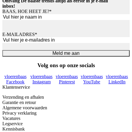
Ontvang De baaste trends altijd als eerste in je e-mail
inbox!
BAAS, HOE HEET JE?
*
Voornaam
E-MAILADRES
*
Meld me aan
Volg ons op onze socials
vloerenbaas
vloerenbaas
vloerenbaas
vloerenbaas
vloerenbaas
Facebook
Instagram
Pinterest
YouTube
LinkedIn
Klantenservice
Verzending en afhalen
Garantie en retour
Algemene voorwaarden
Privacy verklaring
Vacatures
Legservice
Kennisbank