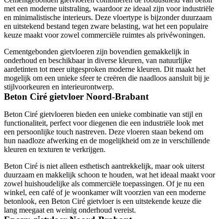
met een moderne uitstraling, waardoor ze ideaal zijn voor industriële
en minimalistische interieurs. Deze vloertype is bijzonder duurzaam
en uitstekend bestand tegen zware belasting, wat het een populaire
keuze maakt voor zowel commerciële ruimtes als privéwoningen.
Cementgebonden gietvloeren zijn bovendien gemakkelijk in
onderhoud en beschikbaar in diverse kleuren, van natuurlijke
aardetinten tot meer uitgesproken moderne kleuren. Dit maakt het
mogelijk om een unieke sfeer te creëren die naadloos aansluit bij je
stijlvoorkeuren en interieurontwerp.
Beton Ciré gietvloer Noord-Brabant
Beton Ciré gietvloeren bieden een unieke combinatie van stijl en
functionaliteit, perfect voor diegenen die een industriële look met
een persoonlijke touch nastreven. Deze vloeren staan bekend om
hun naadloze afwerking en de mogelijkheid om ze in verschillende
kleuren en texturen te verkrijgen.
Beton Ciré is niet alleen esthetisch aantrekkelijk, maar ook uiterst
duurzaam en makkelijk schoon te houden, wat het ideaal maakt voor
zowel huishoudelijke als commerciële toepassingen. Of je nu een
winkel, een café of je woonkamer wilt voorzien van een moderne
betonlook, een Beton Ciré gietvloer is een uitstekende keuze die
lang meegaat en weinig onderhoud vereist.