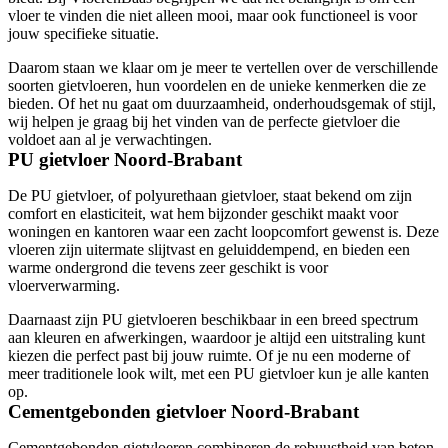
vloer te vinden die niet alleen mooi, maar ook functioneel is voor
jouw specifieke situatie.
Daarom staan we klaar om je meer te vertellen over de verschillende
soorten gietvloeren, hun voordelen en de unieke kenmerken die ze
bieden. Of het nu gaat om duurzaamheid, onderhoudsgemak of stijl,
wij helpen je graag bij het vinden van de perfecte gietvloer die
voldoet aan al je verwachtingen.
PU gietvloer Noord-Brabant
De PU gietvloer, of polyurethaan gietvloer, staat bekend om zijn
comfort en elasticiteit, wat hem bijzonder geschikt maakt voor
woningen en kantoren waar een zacht loopcomfort gewenst is. Deze
vloeren zijn uitermate slijtvast en geluiddempend, en bieden een
warme ondergrond die tevens zeer geschikt is voor
vloerverwarming.
Daarnaast zijn PU gietvloeren beschikbaar in een breed spectrum
aan kleuren en afwerkingen, waardoor je altijd een uitstraling kunt
kiezen die perfect past bij jouw ruimte. Of je nu een moderne of
meer traditionele look wilt, met een PU gietvloer kun je alle kanten
op.
Cementgebonden gietvloer Noord-Brabant
Cementgebonden gietvloeren combineren de robuustheid van beton