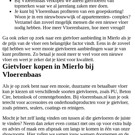
Bij Vloerenbaas verkopen we alleen gietvloeren van
topmerken waar we al jarenlang zaken mee doen.
Je kunt bij Vloerenbaas profiteren van een groepskorting!
Woon je in een nieuwbouwwijk of appartementen- complex?
Verzamel dan zoveel mogelijk mensen die een nieuwe vloer
nodig hebben. Hoe meer Vloerenbazen, hoe meer vreugd!
Ga ook zeker op zoek naar een gietvloer aanbieding in Mierlo als je
de prijs van de vloer een belangrijke factor vindt. Eens in de zoveel
tijd hebben we weer mooie gietvloeren aanbiedingen waar je van
kunt profiteren. Zo betaal je nooit meer te veel voor een nieuwe
vloer en weet je zeker dat je kiest voor kwaliteit.
Gietvloer kopen in Mierlo bij
Vloerenbaas
Als je op zoek bent naar een mooie, duurzame en betaalbare vloer
kun je kiezen uit verschillende soorten gietvloeren, zoals PU, Beton
Cire, betonlook of cementgebonden. Bij vloerenbaas.nl kun je ook
terecht voor accessoires en onderhoudsproducten voor je gietvloer,
zoals primers, sealers, coatings en reinigers.
Mocht je het zelf lastig vinden om tussen al die gietvloeren de juiste
te vinden? Neem dan zeker even contact met ons op voor extra hulp
en advies of maak een afspraak om langs te komen in één van onze
showrooms. Hier zullen we samen jouw wensen doornemen en de