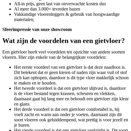
All-in prijs, geen last van onverwachte kosten dus
Al meer dan 3.000+ tevreden bazen
Vakkundige vloerenleggers & gebruik van hoogwaardige
materialen;
Sfeerimpressie van onze showroom
Wat zijn de voordelen van een gietvloer?
Een gietvloer heeft veel voordelen ten opzichte van andere soorten
vloeren. Hier zijn enkele van de belangrijkste voordelen:
Het eerste voordeel van een gietvloer is dat deze naadloos is.
Dit betekent dat er geen kieren of naden zijn waar vuil of stof
zich kan ophopen, daardoor is dit type vloer makkelijk schoon
te maken en te houden.
Het tweede voordeel is dat een gietvloer slijtvast is, daardoor
is de vloer bestand tegen krassen, scheuren en vlekken,
daarnaast gaat hij lang mee en behoudt een gietvloer zijn kleur
en glans.
Het derde voordeel is dat een gietvloer comfortabel is, hij
voelt zacht en warm aan onder je voeten, daarnaast zijn dit
soort vloeren ook geluiddempend, wat prettig is voor jezelf en
je buren.
Het vierde voordeel is dat een gietvloer veelzijdig is. Dit soort