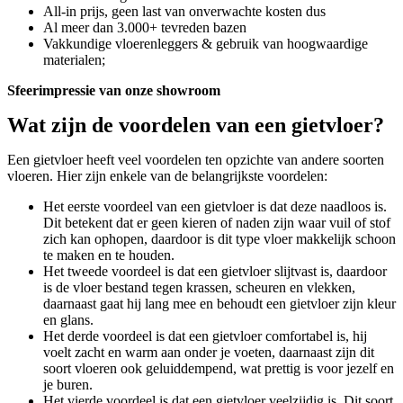
All-in prijs, geen last van onverwachte kosten dus
Al meer dan 3.000+ tevreden bazen
Vakkundige vloerenleggers & gebruik van hoogwaardige
materialen;
Sfeerimpressie van onze showroom
Wat zijn de voordelen van een gietvloer?
Een gietvloer heeft veel voordelen ten opzichte van andere soorten
vloeren. Hier zijn enkele van de belangrijkste voordelen:
Het eerste voordeel van een gietvloer is dat deze naadloos is.
Dit betekent dat er geen kieren of naden zijn waar vuil of stof
zich kan ophopen, daardoor is dit type vloer makkelijk schoon
te maken en te houden.
Het tweede voordeel is dat een gietvloer slijtvast is, daardoor
is de vloer bestand tegen krassen, scheuren en vlekken,
daarnaast gaat hij lang mee en behoudt een gietvloer zijn kleur
en glans.
Het derde voordeel is dat een gietvloer comfortabel is, hij
voelt zacht en warm aan onder je voeten, daarnaast zijn dit
soort vloeren ook geluiddempend, wat prettig is voor jezelf en
je buren.
Het vierde voordeel is dat een gietvloer veelzijdig is. Dit soort