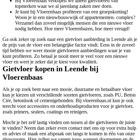
Bij Vloerenbaas verkopen we alleen gietvloeren van
topmerken waar we al jarenlang zaken mee doen.
Je kunt bij Vloerenbaas profiteren van een groepskorting!
Woon je in een nieuwbouwwijk of appartementen- complex?
Verzamel dan zoveel mogelijk mensen die een nieuwe vloer
nodig hebben. Hoe meer Vloerenbazen, hoe meer vreugd!
Ga ook zeker op zoek naar een gietvloer aanbieding in Leende als je
de prijs van de vloer een belangrijke factor vindt. Eens in de zoveel
tijd hebben we weer mooie gietvloeren aanbiedingen waar je van
kunt profiteren. Zo betaal je nooit meer te veel voor een nieuwe
vloer en weet je zeker dat je kiest voor kwaliteit.
Gietvloer kopen in Leende bij
Vloerenbaas
Als je op zoek bent naar een mooie, duurzame en betaalbare vloer
kun je kiezen uit verschillende soorten gietvloeren, zoals PU, Beton
Cire, betonlook of cementgebonden. Bij vloerenbaas.nl kun je ook
terecht voor accessoires en onderhoudsproducten voor je gietvloer,
zoals primers, sealers, coatings en reinigers.
Mocht je het zelf lastig vinden om tussen al die gietvloeren de juiste
te vinden? Neem dan zeker even contact met ons op voor extra hulp
en advies of maak een afspraak om langs te komen in één van onze
showrooms. Hier zullen we samen jouw wensen doornemen en de