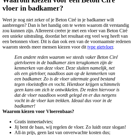
Waarom kiezen voor een Beton Ciré
vloer in badkamer?
Weet je nog niet zeker of je Beton Ciré in je badkamer wilt
aanbrengen? Dan is het handig om te weten waarom dit verstandig
zou kunnen zijn. Allereerst creëer je met een vloer van Beton Ciré
een unieke uitstraling, doordat het resultaat erg veel weg heeft van
een betonnen vloer. Dit is dan ook een van de voornaamste redenen
waarom steeds meer mensen kiezen voor dit
type gietvloer
.
Een andere reden waarom we steeds vaker Beton Ciré
gietvloeren in de badkamer zien terugkomen zijn de
kenmerken van deze vloer. Deze sluiten namelijk, net
als een gietvloer, naadloos aan op de kenmerken van
een badkamer. Zo is de vloer uitermate goed bestand
tegen vloeistoffen en vocht. Hierdoor krijgen schimmels
geen kans om zich te ontwikkelen. De reden hiervoor is
dat de vloer naadloos wordt gelegd en er dus nergens
vocht in de vloer kan trekken. Ideaal dus voor in de
badkamer!
Waarom kiezen voor Vloerenbaas?
Gratis inmeetadvies;
Jij bent de baas, wij regelen de vloer. Zo luidt onze slogan!
All-in prijs, geen last van onverwachte kosten dus;