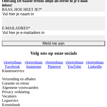
Ontvang De baaste trends altijd als eerste in je e-mail
inbox!
BAAS, HOE HEET JE?
*
Voornaam
E-MAILADRES
*
Meld me aan
Volg ons op onze socials
vloerenbaas
vloerenbaas
vloerenbaas
vloerenbaas
vloerenbaas
Facebook
Instagram
Pinterest
YouTube
LinkedIn
Klantenservice
Verzending en afhalen
Garantie en retour
Algemene voorwaarden
Privacy verklaring
Vacatures
Legservice
Kennisbank