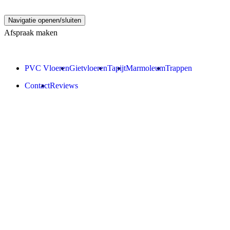
Navigatie openen/sluiten
Afspraak maken
PVC Vloeren
Gietvloeren
Tapijt
Marmoleum
Trappen
Contact
Reviews