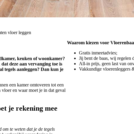
ten vloer leggen
Waarom kiezen voor Vloerenbaa
Gratis inmeetadvies;
Jij bent de baas, wij regelen 
 badkamer, keuken of woonkamer?
All-in prijs, geen last van o
 dat deze aan vervanging toe is
Vakkundige vloerenleggers &
val tegels aanleggen? Dan kun je
nen een kamer omtoveren tot een
 vloer en waar moet je in dat geval
oet je rekening mee
d om te weten dat je de tegels