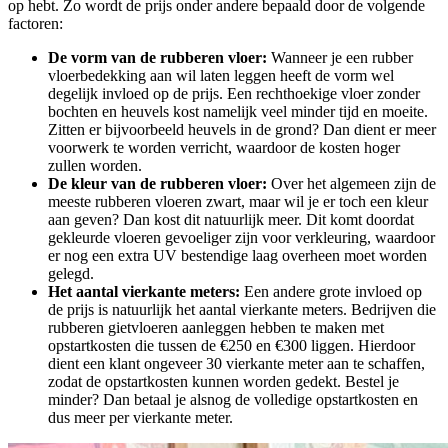
op hebt. Zo wordt de prijs onder andere bepaald door de volgende
factoren:
De vorm van de rubberen vloer:
Wanneer je een rubber
vloerbedekking aan wil laten leggen heeft de vorm wel
degelijk invloed op de prijs. Een rechthoekige vloer zonder
bochten en heuvels kost namelijk veel minder tijd en moeite.
Zitten er bijvoorbeeld heuvels in de grond? Dan dient er meer
voorwerk te worden verricht, waardoor de kosten hoger
zullen worden.
De kleur van de rubberen vloer:
Over het algemeen zijn de
meeste rubberen vloeren zwart, maar wil je er toch een kleur
aan geven? Dan kost dit natuurlijk meer. Dit komt doordat
gekleurde vloeren gevoeliger zijn voor verkleuring, waardoor
er nog een extra UV bestendige laag overheen moet worden
gelegd.
Het aantal vierkante meters:
Een andere grote invloed op
de prijs is natuurlijk het aantal vierkante meters. Bedrijven die
rubberen gietvloeren aanleggen hebben te maken met
opstartkosten die tussen de €250 en €300 liggen. Hierdoor
dient een klant ongeveer 30 vierkante meter aan te schaffen,
zodat de opstartkosten kunnen worden gedekt. Bestel je
minder? Dan betaal je alsnog de volledige opstartkosten en
dus meer per vierkante meter.