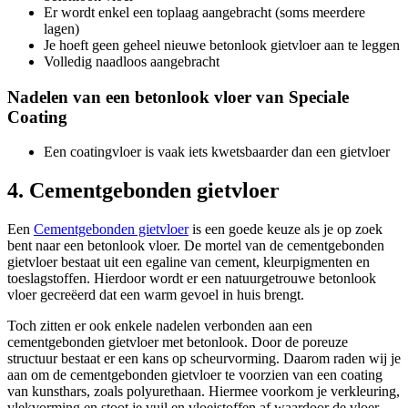
Er wordt enkel een toplaag aangebracht (soms meerdere
lagen)
Je hoeft geen geheel nieuwe betonlook gietvloer aan te leggen
Volledig naadloos aangebracht
Nadelen van een betonlook vloer van Speciale
Coating
Een coatingvloer is vaak iets kwetsbaarder dan een gietvloer
4. Cementgebonden gietvloer
Een
Cementgebonden gietvloer
is een goede keuze als je op zoek
bent naar een betonlook vloer. De mortel van de cementgebonden
gietvloer bestaat uit een egaline van cement, kleurpigmenten en
toeslagstoffen. Hierdoor wordt er een natuurgetrouwe betonlook
vloer gecreëerd dat een warm gevoel in huis brengt.
Toch zitten er ook enkele nadelen verbonden aan een
cementgebonden gietvloer met betonlook. Door de poreuze
structuur bestaat er een kans op scheurvorming. Daarom raden wij je
aan om de cementgebonden gietvloer te voorzien van een coating
van kunsthars, zoals polyurethaan. Hiermee voorkom je verkleuring,
vlekvorming en stoot je vuil en vloeistoffen af waardoor de vloer