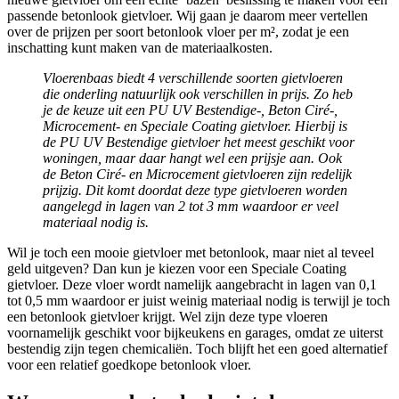
passende betonlook gietvloer. Wij gaan je daarom meer vertellen
over de prijzen per soort betonlook vloer per m², zodat je een
inschatting kunt maken van de materiaalkosten.
Vloerenbaas biedt 4 verschillende soorten gietvloeren
die onderling natuurlijk ook verschillen in prijs. Zo heb
je de keuze uit een PU UV Bestendige-, Beton Ciré-,
Microcement- en Speciale Coating gietvloer. Hierbij is
de PU UV Bestendige gietvloer het meest geschikt voor
woningen, maar daar hangt wel een prijsje aan. Ook
de Beton Ciré- en Microcement gietvloeren zijn redelijk
prijzig. Dit komt doordat deze type gietvloeren worden
aangelegd in lagen van 2 tot 3 mm waardoor er veel
materiaal nodig is.
Wil je toch een mooie gietvloer met betonlook, maar niet al teveel
geld uitgeven? Dan kun je kiezen voor een Speciale Coating
gietvloer. Deze vloer wordt namelijk aangebracht in lagen van 0,1
tot 0,5 mm waardoor er juist weinig materiaal nodig is terwijl je toch
een betonlook gietvloer krijgt. Wel zijn deze type vloeren
voornamelijk geschikt voor bijkeukens en garages, omdat ze uiterst
bestendig zijn tegen chemicaliën. Toch blijft het een goed alternatief
voor een relatief goedkope betonlook vloer.