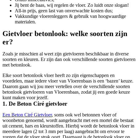
Jij bent de baas, wij regelen de vloer. Zo luidt onze slogan!
All-in prijs, geen last van onverwachte kosten dus;
Vakkundige vloerenleggers & gebruik van hoogwaardige
materialen.
Gietvloer betonlook: welke soorten zijn
er?
Zoals je misschien al weet zijn gietvloeren beschikbaar in diverse
soorten en kleuren. Er zijn dan ook verschillende soorten gietvloeren
met betonlook.
Elke soort betonlook vloer heeft zo zijn eigenschappen en
voordelen, maar iedere vloer van Vloerenbaas is een ‘bazen’ keuze.
Daarom gaan wij jou meer vertellen over de verschillende soorten
betonlook gietvloeren van Vloerenbaas, zodat jij een goede keuze
kunt maken voor jezelf.
1. De Beton Ciré gietvloer
Een Beton Ciré Gietvloer
, soms ook wel betonnen vloer of
woonbeton genoemd, wordt aangebracht met een mortel die bestaat
uit cement, hars en kleurstoffen. Hierbij wordt de betonlook vloer in
meerdere lagen (2 tot 3 mm per laag) aangebracht om ervoor te
zorgen dat de vloer strak oogt. Daarnaast is de betonlook vloer op