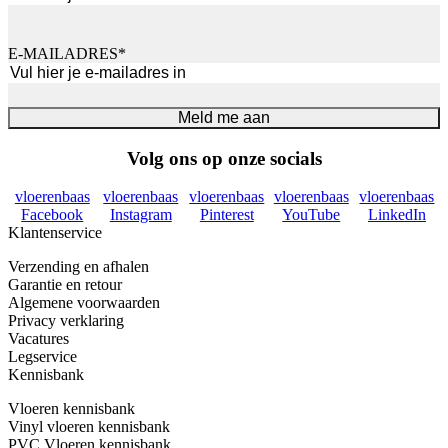
Voornaam
E-MAILADRES
*
Meld me aan
Volg ons op onze socials
vloerenbaas
vloerenbaas
vloerenbaas
vloerenbaas
vloerenbaas
Facebook
Instagram
Pinterest
YouTube
LinkedIn
Klantenservice
Verzending en afhalen
Garantie en retour
Algemene voorwaarden
Privacy verklaring
Vacatures
Legservice
Kennisbank
Vloeren kennisbank
Vinyl vloeren kennisbank
PVC Vloeren kennisbank