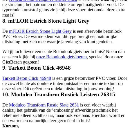
de structuur, het patroon en de kleine onregelmatigheden voelt. De
typerende kunststof glans zie je bij deze vloer niet omdat deze extra
mat is!
8. mFLOR Estrich Stone Light Grey
De
mFLOR Estrich Stone Light Grey
is een sfeervolle betonlook
PVC vloer. De warme kleur van dit type brengt een natuurlijke
uitstraling met zich mee waar je jarenlang van kunt genieten.
Wil jij toch liever een echte Betonlook gietvloer in huis? Neem dan
eens een kijkje bij
onze Betonlook gietvloeren
, speciaal door onze
GietBazen gegoten!
9. Tarkett Beton Click 46948
Tarkett Beton Click 46948
is een grijze betonvloer PVC vloer. Door
de zowel lichte als donkere tinten ontstaat er een mooie textuur op
deze vloer. Dit creëert een unieke uitstraling in jouw woning!
10. Moduleo Transform Rustiek Leisteen 26315
De
Moduleo Transform Rustic Slate 2631
is een vloer waarbij
dankzij het gebruik van de ’embossing’ afwerkingstechniek het
reliëf niet alleen zichtbaar is, maar ook voelbaar. Hierdoor wordt er
een warme en natuurlijk sfeer gecreëerd in huis!
Kortom,