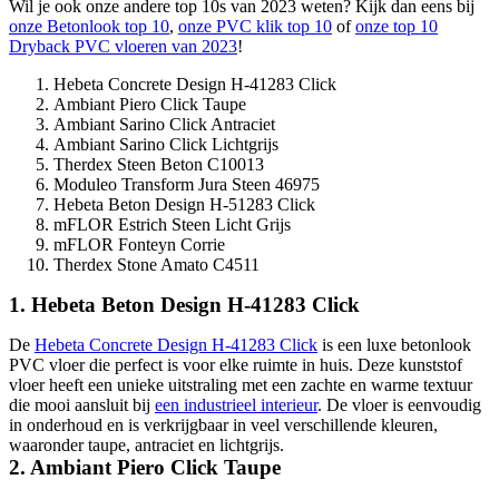
Wil je ook onze andere top 10s van 2023 weten? Kijk dan eens bij
onze Betonlook top 10
,
onze PVC klik top 10
of
onze top 10
Dryback PVC vloeren van 2023
!
Hebeta Concrete Design H-41283 Click
Ambiant Piero Click Taupe
Ambiant Sarino Click Antraciet
Ambiant Sarino Click Lichtgrijs
Therdex Steen Beton C10013
Moduleo Transform Jura Steen 46975
Hebeta Beton Design H-51283 Click
mFLOR Estrich Steen Licht Grijs
mFLOR Fonteyn Corrie
Therdex Stone Amato C4511
1. Hebeta Beton Design H-41283 Click
De
Hebeta Concrete Design H-41283 Click
is een luxe betonlook
PVC vloer die perfect is voor elke ruimte in huis. Deze kunststof
vloer heeft een unieke uitstraling met een zachte en warme textuur
die mooi aansluit bij
een industrieel interieur
. De vloer is eenvoudig
in onderhoud en is verkrijgbaar in veel verschillende kleuren,
waaronder taupe, antraciet en lichtgrijs.
2. Ambiant Piero Click Taupe