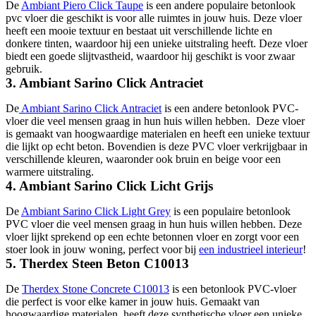
De
Ambiant Piero Click Taupe
is een andere populaire betonlook
pvc vloer die geschikt is voor alle ruimtes in jouw huis. Deze vloer
heeft een mooie textuur en bestaat uit verschillende lichte en
donkere tinten, waardoor hij een unieke uitstraling heeft. Deze vloer
biedt een goede slijtvastheid, waardoor hij geschikt is voor zwaar
gebruik.
3. Ambiant Sarino Click Antraciet
De
Ambiant Sarino Click Antraciet
is een andere betonlook PVC-
vloer die veel mensen graag in hun huis willen hebben. Deze vloer
is gemaakt van hoogwaardige materialen en heeft een unieke textuur
die lijkt op echt beton. Bovendien is deze PVC vloer verkrijgbaar in
verschillende kleuren, waaronder ook bruin en beige voor een
warmere uitstraling.
4. Ambiant Sarino Click Licht Grijs
De
Ambiant Sarino Click Light Grey
is een populaire betonlook
PVC vloer die veel mensen graag in hun huis willen hebben. Deze
vloer lijkt sprekend op een echte betonnen vloer en zorgt voor een
stoer look in jouw woning, perfect voor bij
een industrieel interieur
!
5. Therdex Steen Beton C10013
De
Therdex Stone Concrete C10013
is een betonlook PVC-vloer
die perfect is voor elke kamer in jouw huis. Gemaakt van
hoogwaardige materialen, heeft deze synthetische vloer een unieke