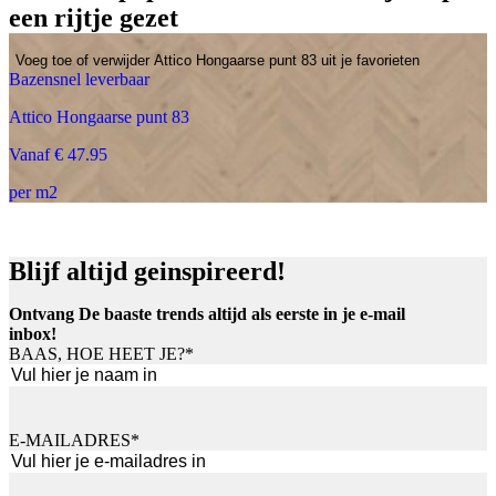
een rijtje gezet
Voeg toe of verwijder Attico Hongaarse punt 83 uit je favorieten
Bazensnel leverbaar
Attico Hongaarse punt 83
Vanaf € 47.95
per m2
Blijf altijd geinspireerd!
Ontvang De baaste trends altijd als eerste in je e-mail
inbox!
BAAS, HOE HEET JE?
*
Voornaam
E-MAILADRES
*