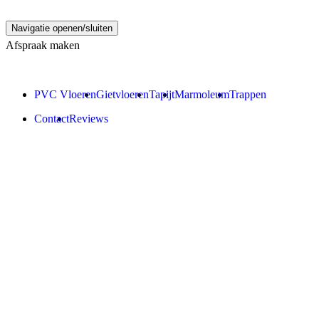
Navigatie openen/sluiten
Afspraak maken
PVC Vloeren
Gietvloeren
Tapijt
Marmoleum
Trappen
Contact
Reviews