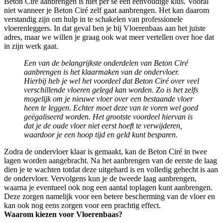
Beton Ciré aanbrengen is niet per se een eenvoudige klus. Vooral
niet wanneer je Beton Ciré zelf gaat aanbrengen. Het kan daarom
verstandig zijn om hulp in te schakelen van professionele
vloerenleggers. In dat geval ben je bij Vloerenbaas aan het juiste
adres, maar we willen je graag ook wat meer vertellen over hoe dat
in zijn werk gaat.
Een van de belangrijkste onderdelen van Beton Ciré
aanbrengen is het klaarmaken van de ondervloer.
Hierbij heb je wel het voordeel dat Beton Ciré over veel
verschillende vloeren gelegd kan worden. Zo is het zelfs
mogelijk om je nieuwe vloer over een bestaande vloer
heen te leggen. Echter moet deze van te voren wel goed
geëgaliseerd worden. Het grootste voordeel hiervan is
dat je de oude vloer niet eerst hoeft te verwijderen,
waardoor je een hoop tijd en geld kunt besparen.
Zodra de ondervloer klaar is gemaakt, kan de Beton Ciré in twee
lagen worden aangebracht. Na het aanbrengen van de eerste de laag
dien je te wachten totdat deze uitgehard is en volledig gehecht is aan
de ondervloer. Vervolgens kun je de tweede laag aanbrengen,
waarna je eventueel ook nog een aantal toplagen kunt aanbrengen.
Deze zorgen namelijk voor een betere bescherming van de vloer en
kan ook nog eens zorgen voor een prachtig effect.
Waarom kiezen voor Vloerenbaas?