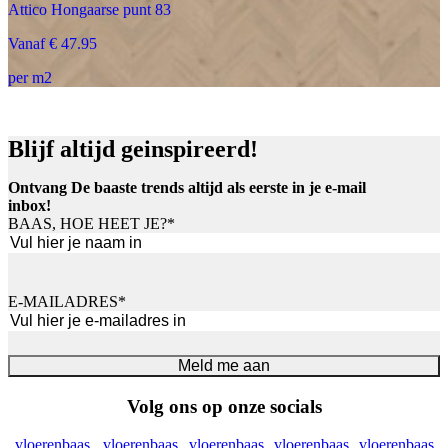
Attico Hongaarse punt 83
Vanaf € 47.95
per m2
Blijf altijd geinspireerd!
Ontvang De baaste trends altijd als eerste in je e-mail
inbox!
BAAS, HOE HEET JE?
*
Voornaam
E-MAILADRES
*
Meld me aan
Volg ons op onze socials
vloerenbaas
vloerenbaas
vloerenbaas
vloerenbaas
vloerenbaas