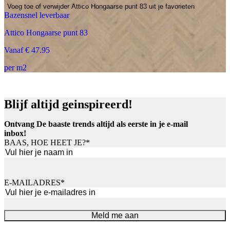
Voeg toe of verwijder Attico Hongaarse punt 83 uit je favorieten
Bazensnel leverbaar
Attico Hongaarse punt 83
Vanaf € 47.95
per m2
Blijf altijd geinspireerd!
Ontvang De baaste trends altijd als eerste in je e-mail
inbox!
BAAS, HOE HEET JE?
*
Voornaam
E-MAILADRES
*
Meld me aan