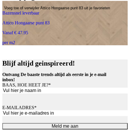
Voeg toe of verwijder Attico Hongaarse punt 83 uit je favorieten
Bazensnel leverbaar
Attico Hongaarse punt 83
Vanaf € 47.95
per m2
Blijf altijd geinspireerd!
Ontvang De baaste trends altijd als eerste in je e-mail
inbox!
BAAS, HOE HEET JE?
*
Voornaam
E-MAILADRES
*
Meld me aan