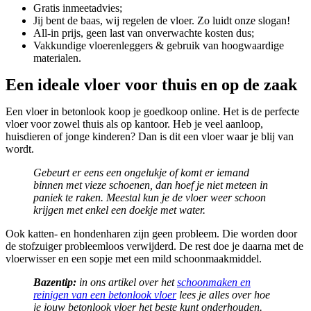
Gratis inmeetadvies;
Jij bent de baas, wij regelen de vloer. Zo luidt onze slogan!
All-in prijs, geen last van onverwachte kosten dus;
Vakkundige vloerenleggers & gebruik van hoogwaardige
materialen.
Een ideale vloer voor thuis en op de zaak
Een vloer in betonlook koop je goedkoop online. Het is de perfecte
vloer voor zowel thuis als op kantoor. Heb je veel aanloop,
huisdieren of jonge kinderen? Dan is dit een vloer waar je blij van
wordt.
Gebeurt er eens een ongelukje of komt er iemand
binnen met vieze schoenen, dan hoef je niet meteen in
paniek te raken. Meestal kun je de vloer weer schoon
krijgen met enkel een doekje met water.
Ook katten- en hondenharen zijn geen probleem. Die worden door
de stofzuiger probleemloos verwijderd. De rest doe je daarna met de
vloerwisser en een sopje met een mild schoonmaakmiddel.
Bazentip:
in ons artikel over het
schoonmaken en
reinigen van een betonlook vloer
lees je alles over hoe
je jouw betonlook vloer het beste kunt onderhouden.