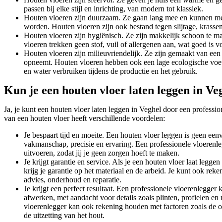
passen bij elke stijl en inrichting, van modern tot klassiek.
Houten vloeren zijn duurzaam. Ze gaan lang mee en kunnen me
worden. Houten vloeren zijn ook bestand tegen slijtage, krasse
Houten vloeren zijn hygiënisch. Ze zijn makkelijk schoon te 
vloeren trekken geen stof, vuil of allergenen aan, wat goed is v
Houten vloeren zijn milieuvriendelijk. Ze zijn gemaakt van ee
opneemt. Houten vloeren hebben ook een lage ecologische voet
en water verbruiken tijdens de productie en het gebruik.
Kun je een houten vloer laten leggen in Ve
Ja, je kunt een houten vloer laten leggen in Veghel door een professio
van een houten vloer heeft verschillende voordelen:
Je bespaart tijd en moeite. Een houten vloer leggen is geen een
vakmanschap, precisie en ervaring. Een professionele vloerenle
uitvoeren, zodat jij je geen zorgen hoeft te maken.
Je krijgt garantie en service. Als je een houten vloer laat legge
krijg je garantie op het materiaal en de arbeid. Je kunt ook rek
advies, onderhoud en reparatie.
Je krijgt een perfect resultaat. Een professionele vloerenlegger 
afwerken, met aandacht voor details zoals plinten, profielen en
vloerenlegger kan ook rekening houden met factoren zoals de o
de uitzetting van het hout.