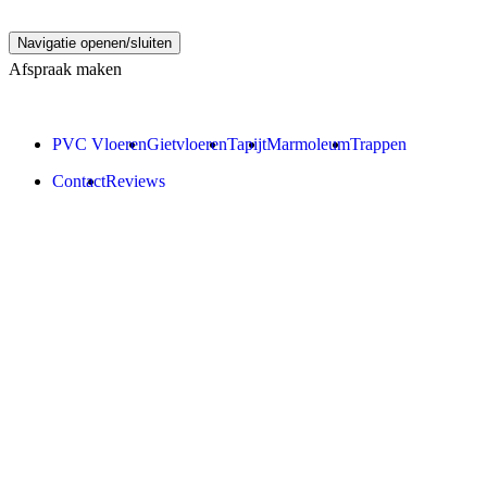
Navigatie openen/sluiten
Afspraak maken
PVC Vloeren
Gietvloeren
Tapijt
Marmoleum
Trappen
Contact
Reviews