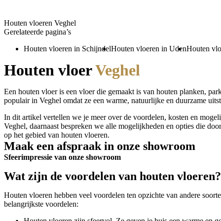
Houten vloeren Veghel
Gerelateerde pagina’s
Houten vloeren in Schijndel
Houten vloeren in Uden
Houten vlo
Houten vloer
Veghel
Een houten vloer is een vloer die gemaakt is van houten planken, park
populair in Veghel omdat ze een warme, natuurlijke en duurzame uitst
In dit artikel vertellen we je meer over de voordelen, kosten en moge
Veghel, daarnaast bespreken we alle mogelijkheden en opties die d
op het gebied van houten vloeren.
Maak een afspraak in onze showroom
Sfeerimpressie van onze showroom
Wat zijn de voordelen van houten vloeren?
Houten vloeren hebben veel voordelen ten opzichte van andere soorten
belangrijkste voordelen:
Houten vloeren zijn sfeervol. Ze geven je huis een warme en ge