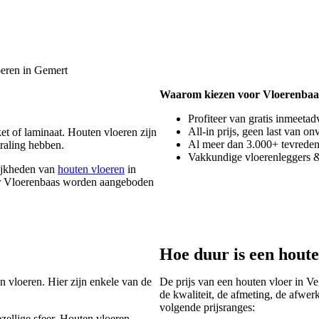
eren in Gemert
Waarom kiezen voor Vloerenbaa
Profiteer van gratis inmeetad
All-in prijs, geen last van o
et of laminaat. Houten vloeren zijn
Al meer dan 3.000+ tevrede
raling hebben.
Vakkundige vloerenleggers &
lijkheden van
houten vloeren
in
oor Vloerenbaas worden aangeboden
Hoe duur is een houte
 vloeren. Hier zijn enkele van de
De prijs van een houten vloer in Ve
de kwaliteit, de afmeting, de afwe
volgende prijsranges:
zellige sfeer. Houten vloeren