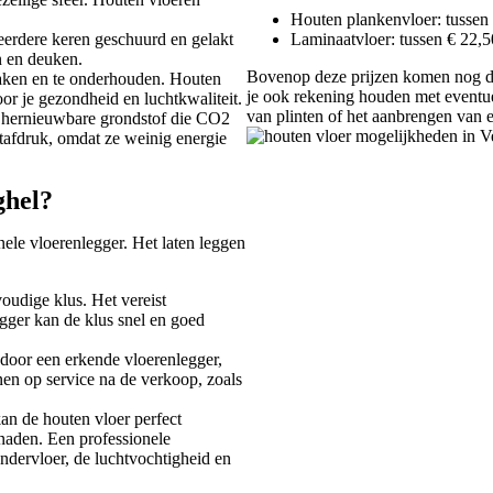
Houten plankenvloer: tussen
erdere keren geschuurd en gelakt
Laminaatvloer: tussen € 22,
n en deuken.
Bovenop deze prijzen komen nog de
maken en te onderhouden. Houten
je ook rekening houden met eventuel
oor je gezondheid en luchtkwaliteit.
van plinten of het aanbrengen van e
n hernieuwbare grondstof die CO2
afdruk, omdat ze weinig energie
ghel?
nele vloerenlegger. Het laten leggen
voudige klus. Het vereist
gger kan de klus snel en goed
n door een erkende vloerenlegger,
enen op service na de verkoop, zoals
kan de houten vloer perfect
 naden. Een professionele
ndervloer, de luchtvochtigheid en