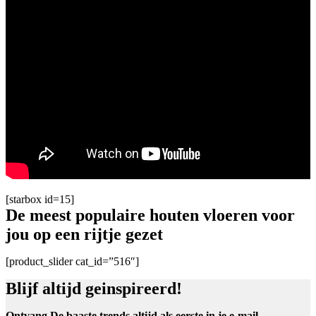
[starbox id=15]
De meest populaire houten vloeren voor
jou op een rijtje gezet
[product_slider cat_id=”516″]
Blijf altijd geinspireerd!
Ontvang De baaste trends altijd als eerste in je e-mail