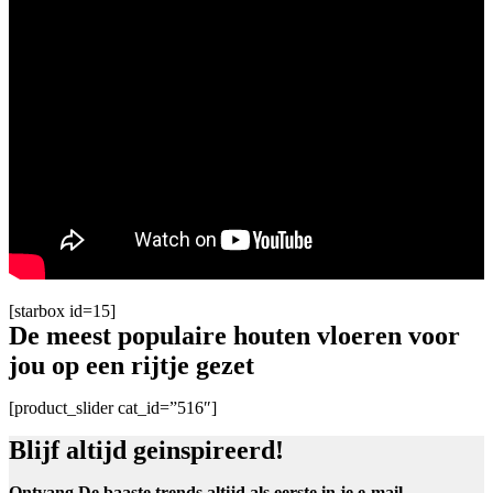
[starbox id=15]
De meest populaire houten vloeren voor
jou op een rijtje gezet
[product_slider cat_id=”516″]
Blijf altijd geinspireerd!
Ontvang De baaste trends altijd als eerste in je e-mail