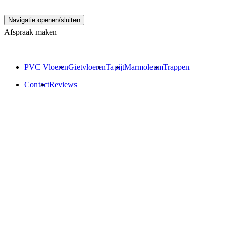
Navigatie openen/sluiten
Afspraak maken
PVC Vloeren
Gietvloeren
Tapijt
Marmoleum
Trappen
Contact
Reviews