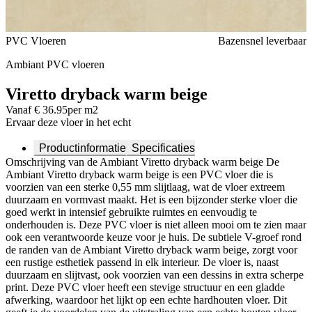
Voeg toe of verwijder Viretto dryback warm beige uit je favorieten
PVC Vloeren
Bazensnel leverbaar
Ambiant PVC vloeren
Viretto dryback warm beige
Vanaf € 36.95
per m2
Ervaar deze vloer in het echt
Productinformatie
Specificaties
Omschrijving van de Ambiant Viretto dryback warm beige De
Ambiant Viretto dryback warm beige is een PVC vloer die is
voorzien van een sterke 0,55 mm slijtlaag, wat de vloer extreem
duurzaam en vormvast maakt. Het is een bijzonder sterke vloer die
goed werkt in intensief gebruikte ruimtes en eenvoudig te
onderhouden is. Deze PVC vloer is niet alleen mooi om te zien maar
ook een verantwoorde keuze voor je huis. De subtiele V-groef rond
de randen van de Ambiant Viretto dryback warm beige, zorgt voor
een rustige esthetiek passend in elk interieur. De vloer is, naast
duurzaam en slijtvast, ook voorzien van een dessins in extra scherpe
print. Deze PVC vloer heeft een stevige structuur en een gladde
afwerking, waardoor het lijkt op een echte hardhouten vloer. Dit