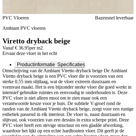
Voeg toe of verwijder Viretto dryback beige uit je favorieten
PVC Vloeren
Bazensnel leverbaar
Ambiant PVC vloeren
Viretto dryback beige
Vanaf € 36.95
per m2
Ervaar deze vloer in het echt
Productinformatie
Specificaties
Omschrijving van de Ambiant Viretto dryback beige De Ambiant
Viretto dryback beige is een PVC vloer die is voorzien van een
sterke 0,55 mm slijtlaag, wat de vloer extreem duurzaam en
vormvast maakt. Het is een bijzonder sterke vloer die goed werkt in
intensief gebruikte ruimtes en eenvoudig te onderhouden is. Deze
PVC vloer is niet alleen mooi om te zien maar ook een
verantwoorde keuze voor je huis. De subtiele V-groef rond de
randen van de Ambiant Viretto dryback beige, zorgt voor een rustige
esthetiek passend in elk interieur. De vloer is, naast duurzaam en
slijtvast, ook voorzien van een dessins in extra scherpe print. Deze
PVC vloer heeft een stevige structuur en een gladde afwerking,
waardoor het lijkt op een echte hardhouten vloer. Dit geeft je de