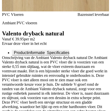
Voeg toe of verwijder Valento dryback natural uit je favorieten
PVC Vloeren
Bazensnel leverbaar
Ambiant PVC vloeren
Valento dryback natural
Vanaf € 39.95
per m2
Ervaar deze vloer in het echt
Productinformatie
Specificaties
Omschrijving van de Ambiant Valento dryback natural De Ambiant
Valento dryback natural is een PVC vloer die is voorzien van een
sterke 0,55 mm slijtlaag, wat de vloer extreem duurzaam en
vormvast maakt. Het is een bijzonder sterke vloer die goed werkt in
intensief gebruikte ruimtes en eenvoudig te onderhouden is. Deze
PVC vloer is niet alleen mooi om te zien maar ook een
verantwoorde keuze voor je huis. De subtiele V-groef rond de
randen van de Ambiant Valento dryback natural, zorgt voor een
rustige esthetiek passend in elk interieur. De vloer is, naast duurzaam
en slijtvast, ook voorzien van een dessins in extra scherpe print.
Deze PVC vloer heeft een stevige structuur en een gladde
afwerking, waardoor het lijkt op een echte hardhouten vloer. Dit