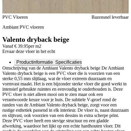
Voeg toe of verwijder Valento dryback beige uit je favorieten
PVC Vloeren
Bazensnel leverbaar
Ambiant PVC vloeren
Valento dryback beige
Vanaf € 39.95
per m2
Ervaar deze vloer in het echt
Productinformatie
Specificaties
Omschrijving van de Ambiant Valento dryback beige De Ambiant
Valento dryback beige is een PVC vloer die is voorzien van een
sterke 0,55 mm slijtlaag, wat de vloer extreem duurzaam en
vormvast maakt. Het is een bijzonder sterke vloer die goed werkt in
intensief gebruikte ruimtes en eenvoudig te onderhouden is. Deze
PVC vloer is niet alleen mooi om te zien maar ook een
verantwoorde keuze voor je huis. De subtiele V-groef rond de
randen van de Ambiant Valento dryback beige, zorgt voor een
rustige esthetiek passend in elk interieur. De vloer is, naast duurzaam
en slijtvast, ook voorzien van een dessins in extra scherpe print.
Deze PVC vloer heeft een stevige structuur en een gladde
afwerking, waardoor het lijkt op een echte hardhouten vloer. Dit