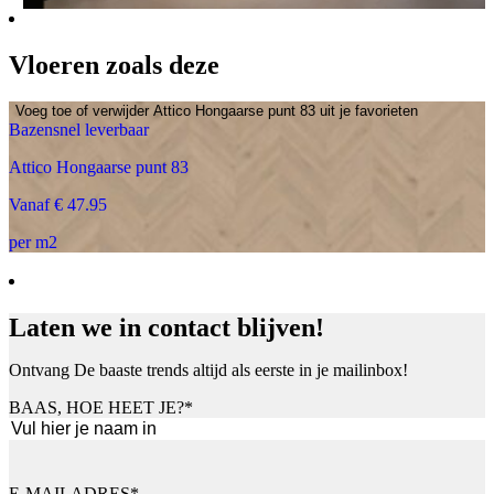
Vloeren zoals deze
Voeg toe of verwijder Attico Hongaarse punt 83 uit je favorieten
Bazensnel leverbaar
Attico Hongaarse punt 83
Vanaf € 47.95
per m2
Laten we in contact blijven!
Ontvang De baaste trends altijd als eerste in je mailinbox!
BAAS, HOE HEET JE?
*
Voornaam
E-MAILADRES
*