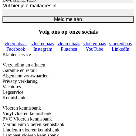
Meld me aan
Volg ons op onze socials
vloerenbaas
vloerenbaas
vloerenbaas
vloerenbaas
vloerenbaas
Facebook
Instagram
Pinterest
YouTube
LinkedIn
Klantenservice
Verzending en afhalen
Garantie en retour
Algemene voorwaarden
Privacy verklaring
Vacatures
Legservice
Kennisbank
Vloeren kennisbank
Vinyl vloeren kennisbank
PVC Vloeren kennisbank
Marmoleum vloeren kennisbank
Linoleum vloeren kennisbank
Laminaat vloeren kennisbank