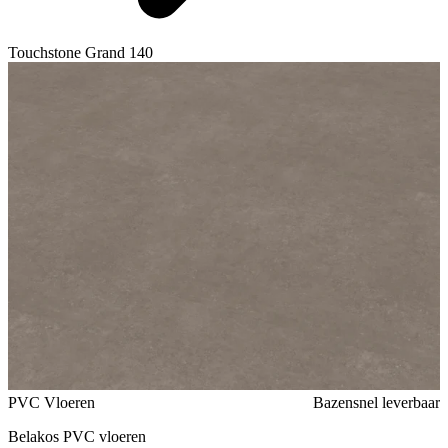
Touchstone Grand 140
Voeg toe of verwijder Touchstone Grand 140 uit je favorieten
PVC Vloeren
Bazensnel leverbaar
Belakos PVC vloeren