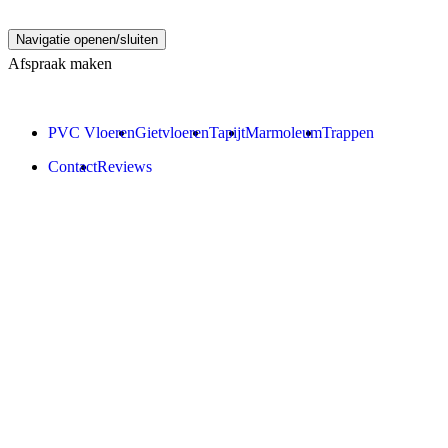
Navigatie openen/sluiten
Afspraak maken
PVC Vloeren
Gietvloeren
Tapijt
Marmoleum
Trappen
Contact
Reviews