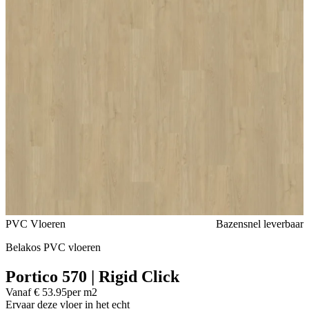
Voeg toe of verwijder Portico 570 | Rigid Click uit je favorieten
PVC Vloeren
Bazensnel leverbaar
Belakos PVC vloeren
Portico 570 | Rigid Click
Vanaf € 53.95
per m2
Ervaar deze vloer in het echt