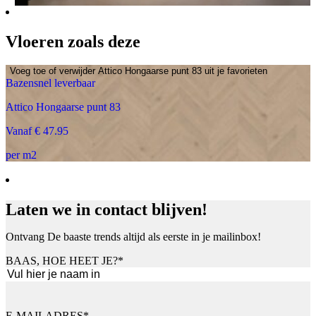
Vloeren zoals deze
Voeg toe of verwijder Attico Hongaarse punt 83 uit je favorieten
Bazensnel leverbaar
Attico Hongaarse punt 83
Vanaf € 47.95
per m2
Laten we in contact blijven!
Ontvang De baaste trends altijd als eerste in je mailinbox!
BAAS, HOE HEET JE?
*
Voornaam
E-MAILADRES
*