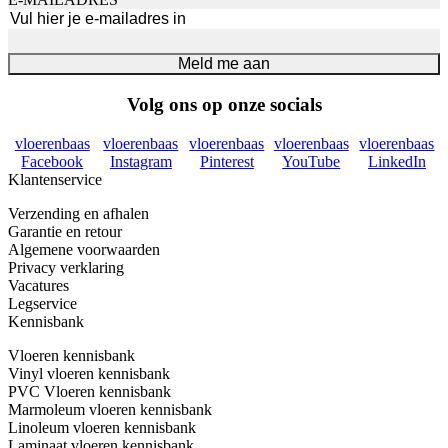
Meld me aan
Volg ons op onze socials
vloerenbaas
vloerenbaas
vloerenbaas
vloerenbaas
vloerenbaas
Facebook
Instagram
Pinterest
YouTube
LinkedIn
Klantenservice
Verzending en afhalen
Garantie en retour
Algemene voorwaarden
Privacy verklaring
Vacatures
Legservice
Kennisbank
Vloeren kennisbank
Vinyl vloeren kennisbank
PVC Vloeren kennisbank
Marmoleum vloeren kennisbank
Linoleum vloeren kennisbank
Laminaat vloeren kennisbank