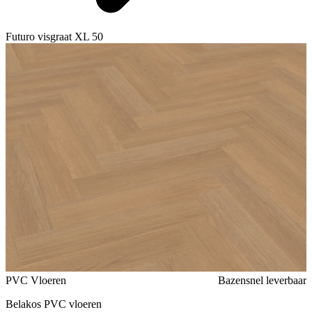
Futuro visgraat XL 50
Voeg toe of verwijder Futuro visgraat XL 50 uit je favorieten
PVC Vloeren
Bazensnel leverbaar
Belakos PVC vloeren