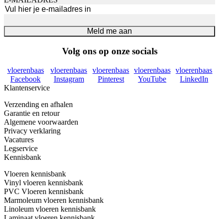
Meld me aan
Volg ons op onze socials
vloerenbaas
vloerenbaas
vloerenbaas
vloerenbaas
vloerenbaas
Facebook
Instagram
Pinterest
YouTube
LinkedIn
Klantenservice
Verzending en afhalen
Garantie en retour
Algemene voorwaarden
Privacy verklaring
Vacatures
Legservice
Kennisbank
Vloeren kennisbank
Vinyl vloeren kennisbank
PVC Vloeren kennisbank
Marmoleum vloeren kennisbank
Linoleum vloeren kennisbank
Laminaat vloeren kennisbank