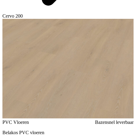
Cervo 200
Voeg toe of verwijder Cervo 200 uit je favorieten
PVC Vloeren
Bazensnel leverbaar
Belakos PVC vloeren