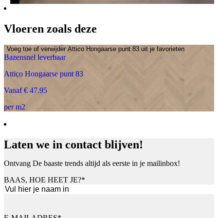
Vloeren zoals deze
Voeg toe of verwijder Attico Hongaarse punt 83 uit je favorieten
Bazensnel leverbaar
Attico Hongaarse punt 83
Vanaf € 47.95
per m2
Laten we in contact blijven!
Ontvang De baaste trends altijd als eerste in je mailinbox!
BAAS, HOE HEET JE?
*
Voornaam
E-MAILADRES
*