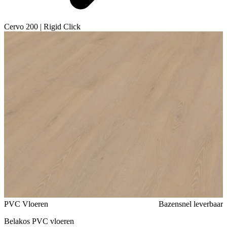
Cervo 200 | Rigid Click
Voeg toe of verwijder Cervo 200 | Rigid Click uit je favorieten
PVC Vloeren
Bazensnel leverbaar
Belakos PVC vloeren