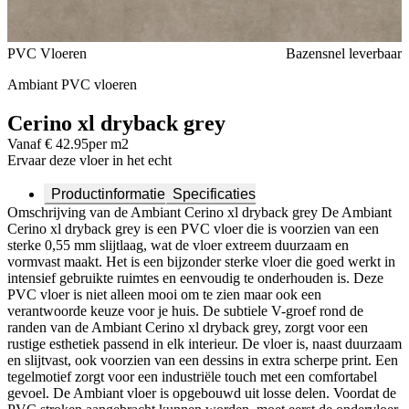
Voeg toe of verwijder Cerino xl dryback grey uit je favorieten
PVC Vloeren
Bazensnel leverbaar
Ambiant PVC vloeren
Cerino xl dryback grey
Vanaf € 42.95
per m2
Ervaar deze vloer in het echt
Productinformatie
Specificaties
Omschrijving van de Ambiant Cerino xl dryback grey De Ambiant
Cerino xl dryback grey is een PVC vloer die is voorzien van een
sterke 0,55 mm slijtlaag, wat de vloer extreem duurzaam en
vormvast maakt. Het is een bijzonder sterke vloer die goed werkt in
intensief gebruikte ruimtes en eenvoudig te onderhouden is. Deze
PVC vloer is niet alleen mooi om te zien maar ook een
verantwoorde keuze voor je huis. De subtiele V-groef rond de
randen van de Ambiant Cerino xl dryback grey, zorgt voor een
rustige esthetiek passend in elk interieur. De vloer is, naast duurzaam
en slijtvast, ook voorzien van een dessins in extra scherpe print. Een
tegelmotief zorgt voor een industriële touch met een comfortabel
gevoel. De Ambiant vloer is opgebouwd uit losse delen. Voordat de