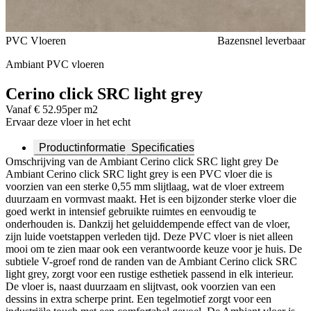
Voeg toe of verwijder Cerino click SRC light grey uit je favorieten
PVC Vloeren
Bazensnel leverbaar
Ambiant PVC vloeren
Cerino click SRC light grey
Vanaf € 52.95
per m2
Ervaar deze vloer in het echt
Productinformatie
Specificaties
Omschrijving van de Ambiant Cerino click SRC light grey De
Ambiant Cerino click SRC light grey is een PVC vloer die is
voorzien van een sterke 0,55 mm slijtlaag, wat de vloer extreem
duurzaam en vormvast maakt. Het is een bijzonder sterke vloer die
goed werkt in intensief gebruikte ruimtes en eenvoudig te
onderhouden is. Dankzij het geluiddempende effect van de vloer,
zijn luide voetstappen verleden tijd. Deze PVC vloer is niet alleen
mooi om te zien maar ook een verantwoorde keuze voor je huis. De
subtiele V-groef rond de randen van de Ambiant Cerino click SRC
light grey, zorgt voor een rustige esthetiek passend in elk interieur.
De vloer is, naast duurzaam en slijtvast, ook voorzien van een
dessins in extra scherpe print. Een tegelmotief zorgt voor een