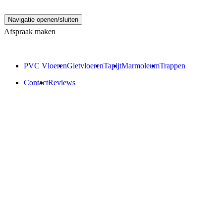
Navigatie openen/sluiten
Afspraak maken
PVC Vloeren
Gietvloeren
Tapijt
Marmoleum
Trappen
Contact
Reviews