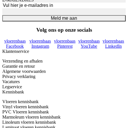
Meld me aan
Volg ons op onze socials
vloerenbaas
vloerenbaas
vloerenbaas
vloerenbaas
vloerenbaas
Facebook
Instagram
Pinterest
YouTube
LinkedIn
Klantenservice
Verzending en afhalen
Garantie en retour
Algemene voorwaarden
Privacy verklaring
Vacatures
Legservice
Kennisbank
Vloeren kennisbank
Vinyl vloeren kennisbank
PVC Vloeren kennisbank
Marmoleum vloeren kennisbank
Linoleum vloeren kennisbank
Laminaat vloeren kennisbank