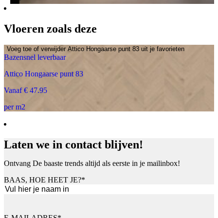
Vloeren zoals deze
Voeg toe of verwijder Attico Hongaarse punt 83 uit je favorieten
Bazensnel leverbaar
Attico Hongaarse punt 83
Vanaf € 47.95
per m2
Laten we in contact blijven!
Ontvang De baaste trends altijd als eerste in je mailinbox!
BAAS, HOE HEET JE?
*
Voornaam
E-MAILADRES
*