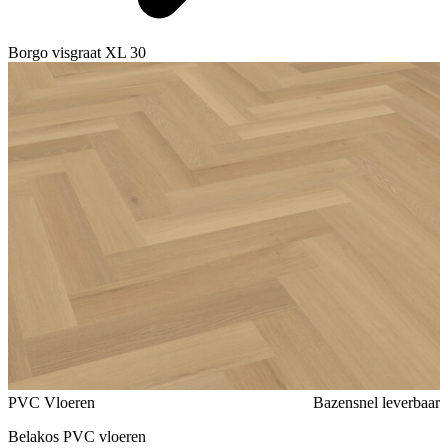
Borgo visgraat XL 30
Voeg toe of verwijder Borgo visgraat XL 30 uit je favorieten
PVC Vloeren
Bazensnel leverbaar
Belakos PVC vloeren