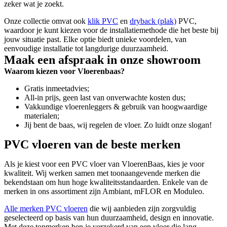
zeker wat je zoekt.
Onze collectie omvat ook
klik PVC
en
dryback (plak)
PVC,
waardoor je kunt kiezen voor de installatiemethode die het beste bij
jouw situatie past. Elke optie biedt unieke voordelen, van
eenvoudige installatie tot langdurige duurzaamheid.
Maak een afspraak in onze showroom
Waarom kiezen voor Vloerenbaas?
Gratis inmeetadvies;
All-in prijs, geen last van onverwachte kosten dus;
Vakkundige vloerenleggers & gebruik van hoogwaardige
materialen;
Jij bent de baas, wij regelen de vloer. Zo luidt onze slogan!
PVC vloeren van de beste merken
Als je kiest voor een PVC vloer van VloerenBaas, kies je voor
kwaliteit. Wij werken samen met toonaangevende merken die
bekendstaan om hun hoge kwaliteitsstandaarden. Enkele van de
merken in ons assortiment zijn Ambiant, mFLOR en Moduleo.
Alle merken PVC vloeren
die wij aanbieden zijn zorgvuldig
geselecteerd op basis van hun duurzaamheid, design en innovatie.
Met deze topmerken ben je verzekerd van een vloer die lang