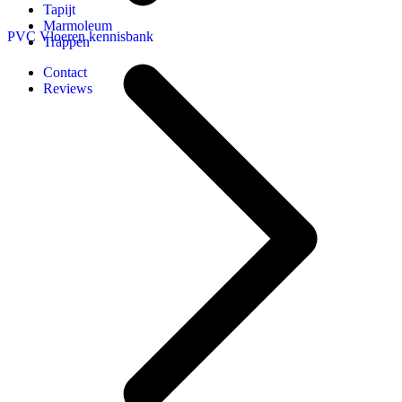
Tapijt
Marmoleum
PVC Vloeren kennisbank
Trappen
Contact
Reviews