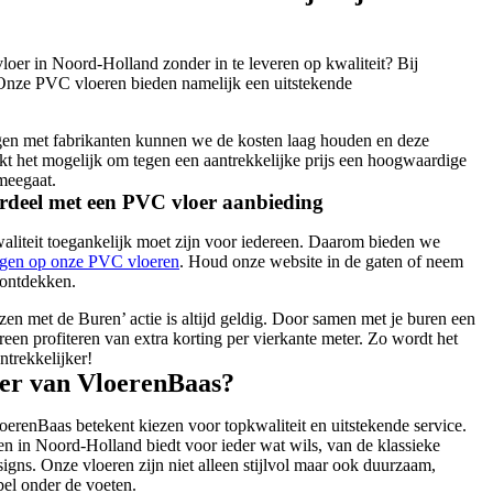
oer in Noord-Holland zonder in te leveren op kwaliteit? Bij
 Onze PVC vloeren bieden namelijk een uitstekende
en met fabrikanten kunnen we de kosten laag houden en deze
kt het mogelijk om tegen een aantrekkelijke prijs een hoogwaardige
 meegaat.
ordeel met een PVC vloer aanbieding
liteit toegankelijk moet zijn voor iedereen. Daarom bieden we
ingen op onze PVC vloeren
. Houd onze website in de gaten of neem
 ontdekken.
zen met de Buren’ actie is altijd geldig. Door samen met je buren een
reen profiteren van extra korting per vierkante meter. Zo wordt het
trekkelijker!
er van VloerenBaas?
renBaas betekent kiezen voor topkwaliteit en uitstekende service.
n in Noord-Holland biedt voor ieder wat wils, van de klassieke
gns. Onze vloeren zijn niet alleen stijlvol maar ook duurzaam,
el onder de voeten.