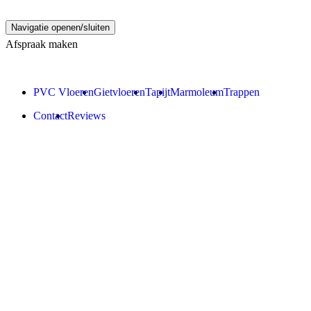
Navigatie openen/sluiten
Afspraak maken
PVC Vloeren
Gietvloeren
Tapijt
Marmoleum
Trappen
Contact
Reviews