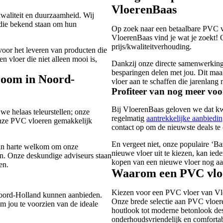
VloerenBaas
waliteit en duurzaamheid. Wij
 die bekend staan om hun
Op zoek naar een betaalbare PVC vl
VloerenBaas vind je wat je zoekt!
prijs/kwaliteitverhouding.
voor het leveren van producten die
n vloer die niet alleen mooi is,
Dankzij onze directe samenwerking
besparingen delen met jou. Dit maa
room in Noord-
vloer aan te schaffen die jarenlang
Profiteer van nog meer vo
Bij VloerenBaas geloven we dat kwa
e helaas teleurstellen; onze
regelmatig
aantrekkelijke aanbied
 onze PVC vloeren gemakkelijk
contact op om de nieuwste deals te
En vergeet niet, onze populaire ‘Ba
 van harte welkom om onze
nieuwe vloer uit te kiezen, kan iede
en. Onze deskundige adviseurs staan
kopen van een nieuwe vloer nog aan
en.
Waarom een PVC vlo
Kiezen voor een PVC vloer van Vloe
 Noord-Holland kunnen aanbieden.
Onze brede selectie aan PVC vloere
m jou te voorzien van de ideale
houtlook tot moderne betonlook desi
onderhoudsvriendelijk en comfortab