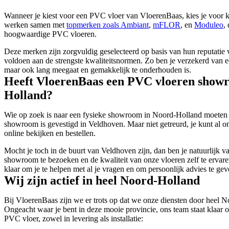
Wanneer je kiest voor een PVC vloer van VloerenBaas, kies je voor k
werken samen met
topmerken zoals Ambiant
,
mFLOR
, en
Moduleo
,
hoogwaardige PVC vloeren.
Deze merken zijn zorgvuldig geselecteerd op basis van hun reputatie 
voldoen aan de strengste kwaliteitsnormen. Zo ben je verzekerd van ee
maar ook lang meegaat en gemakkelijk te onderhouden is.
Heeft VloerenBaas een PVC vloeren show
Holland?
Wie op zoek is naar een fysieke showroom in Noord-Holland moeten w
showroom is gevestigd in Veldhoven. Maar niet getreurd, je kunt al
online bekijken en bestellen.
Mocht je toch in de buurt van Veldhoven zijn, dan ben je natuurlijk
showroom te bezoeken en de kwaliteit van onze vloeren zelf te ervar
klaar om je te helpen met al je vragen en om persoonlijk advies te gev
Wij zijn actief in heel Noord-Holland
Bij VloerenBaas zijn we er trots op dat we onze diensten door heel
Ongeacht waar je bent in deze mooie provincie, ons team staat klaar o
PVC vloer, zowel in levering als installatie: