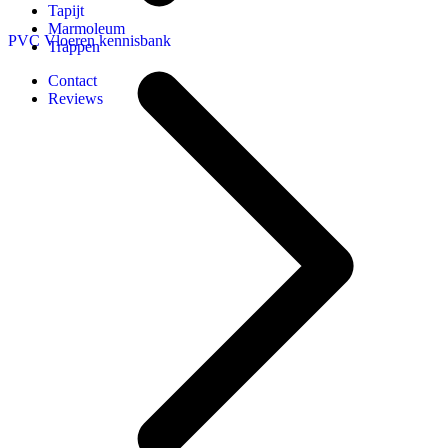
Tapijt
Marmoleum
PVC Vloeren kennisbank
Trappen
Contact
Reviews