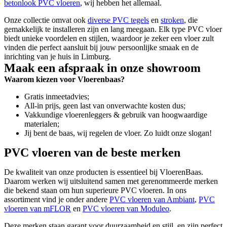
betonlook PVC vloeren
, wij hebben het allemaal.
Onze collectie omvat ook
diverse PVC tegels
en
stroken
, die
gemakkelijk te installeren zijn en lang meegaan. Elk type PVC vloer
biedt unieke voordelen en stijlen, waardoor je zeker een vloer zult
vinden die perfect aansluit bij jouw persoonlijke smaak en de
inrichting van je huis in Limburg.
Maak een afspraak in onze showroom
Waarom kiezen voor Vloerenbaas?
Gratis inmeetadvies;
All-in prijs, geen last van onverwachte kosten dus;
Vakkundige vloerenleggers & gebruik van hoogwaardige
materialen;
Jij bent de baas, wij regelen de vloer. Zo luidt onze slogan!
PVC vloeren van de beste merken
De kwaliteit van onze producten is essentieel bij VloerenBaas.
Daarom werken wij uitsluitend samen met gerenommeerde merken
die bekend staan om hun superieure PVC vloeren. In ons
assortiment vind je onder andere
PVC vloeren van Ambiant
,
PVC
vloeren van mFLOR
en
PVC vloeren van Moduleo
.
Deze merken staan garant voor duurzaamheid en stijl, en zijn perfect