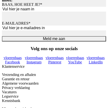
inbox!
BAAS, HOE HEET JE?
*
Voornaam
E-MAILADRES
*
Meld me aan
Volg ons op onze socials
vloerenbaas
vloerenbaas
vloerenbaas
vloerenbaas
vloerenbaas
Facebook
Instagram
Pinterest
YouTube
LinkedIn
Klantenservice
Verzending en afhalen
Garantie en retour
Algemene voorwaarden
Privacy verklaring
Vacatures
Legservice
Kennisbank