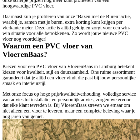
onze scherpe prijzen nog meer kunt profiteren van een
hoogwaardige PVC vloer.
Daarnaast kun je profiteren van onze ‘Bazen met de Buren’ actie,
waarbij je, samen met je buren, extra korting kunt krijgen per
vierkante meter. Deze actie is altijd geldig en zorgt voor een win-
win situatie voor alle betrokkenen. Zo wordt jouw nieuwe PVC
vloer nog voordeliger!
Waarom een PVC vloer van
VloerenBaas?
Kiezen voor een PVC vloer van VloerenBaas in Limburg betekent
kiezen voor kwaliteit, stijl en duurzaamheid. Ons ruime assortiment
garandeert dat je altijd een vloer vindt die past bij jouw persoonlijke
smaak en interieurstijl.
Met onze focus op hoge prijs/kwaliteitverhouding, volledige service
van advies tot installatie, en persoonlijk advies, zorgen we ervoor
dat elke klant tevreden is. Bij VloerenBaas streven we ernaar om
niet alleen een vloer te leveren, maar een complete beleving waar je
nog jaren van geniet.