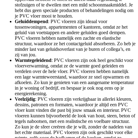
stofzuigen of te dweilen met een mild schoonmaakmiddel. Je
hebt dus geen speciale producten of behandelingen nodig om
je PVC vloer mooi te houden.
Geluiddempend
: PVC vloeren zijn ideaal voor
tussenwoningen, appartementen of kantoren, omdat ze het
geluid van voetstappen en andere geluiden goed dempen.
PVC vloeren hebben namelijk een zachte en elastische
structuur, waardoor ze het contactgeluid absorberen. Zo heb je
minder last van geluidsoverlast van je buren of collega’s, en
zij van jou.
Warmtegeleidend
: PVC vloeren zijn ook heel geschikt voor
vloerverwarming, omdat ze de warmte goed geleiden en
verdelen over de hele vloer. PVC vloeren hebben namelijk
een lage warmteweerstand, waardoor ze snel opwarmen en
afkoelen. Zo kun je genieten van een aangename temperatuur
in je woning of bedrijf, en bespaar je ook nog eens op je
energierekening.
Veelzijdig
: PVC vloeren zijn verkrijgbaar in allerlei kleuren,
dessins, patronen en formaten, waardoor je altijd een PVC
vloer kunt vinden die past bij jouw smaak en interieur. PVC
vloeren kunnen bijvoorbeeld de look van hout, steen, beton of
tegels nabootsen, met een realistische en voelbare structuur.
Zo kun je de sfeer creëren die je wilt, zonder de nadelen van
het echte materiaal. PVC vloeren zijn ook geschikt voor elke
ruimte, zelfs voor de badkamer of de keuken, omdat ze