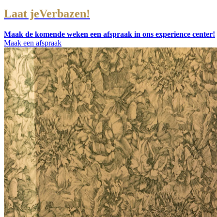
Laat je
Verbazen!
Maak de komende weken
een afspraak
in ons experience center!
Maak een afspraak