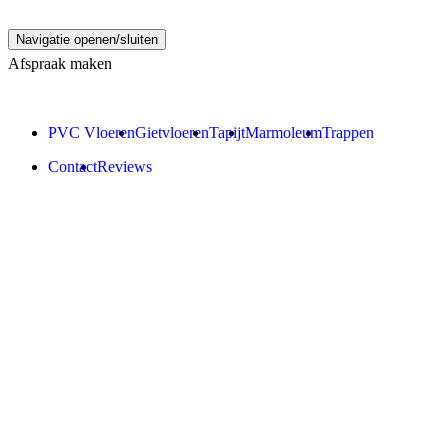
Navigatie openen/sluiten
Afspraak maken
PVC Vloeren
Gietvloeren
Tapijt
Marmoleum
Trappen
Contact
Reviews